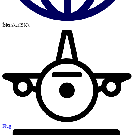
Íslenska
(
ISK
)
Flug