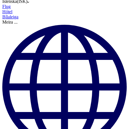
Íslenska
(
ISK
)
Flug
Hótel
Bílaleiga
Meira
...