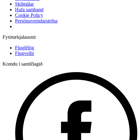
Skilmálar
Hafa samband
Cookie Policy
Persónuverndarstefna
Fyrirtækjalausnir
Flugfélög
Flugvellir
Komdu í samfélagið