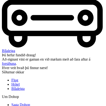
Bílaleiga
Þú hefur fundið draug!
Að eignast vini er gaman en við mælum með að fara aftur á
forsíðuna
.
Hver veit hvað þú finnur næst!
Síðurnar okkar
Flug
Hótel
Bílaleiga
Um Dohop
Saga Dohop