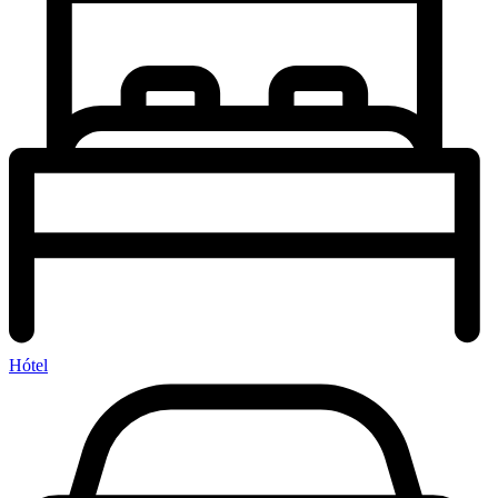
Hótel