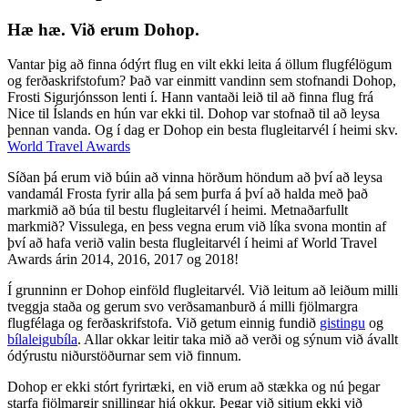
Hæ hæ. Við erum Dohop.
Vantar þig að finna ódýrt flug en vilt ekki leita á öllum flugfélögum
og ferðaskrifstofum? Það var einmitt vandinn sem stofnandi Dohop,
Frosti Sigurjónsson lenti í. Hann vantaði leið til að finna flug frá
Nice til Íslands en hún var ekki til. Dohop var stofnað til að leysa
þennan vanda. Og í dag er Dohop ein besta flugleitarvél í heimi skv.
World Travel Awards
Síðan þá erum við búin að vinna hörðum höndum að því að leysa
vandamál Frosta fyrir alla þá sem þurfa á því að halda með það
markmið að búa til bestu flugleitarvél í heimi. Metnaðarfullt
markmið? Vissulega, en þess vegna erum við líka svona montin af
því að hafa verið valin besta flugleitarvél í heimi af World Travel
Awards árin 2014, 2016, 2017 og 2018!
Í grunninn er Dohop einföld flugleitarvél. Við leitum að leiðum milli
tveggja staða og gerum svo verðsamanburð á milli fjölmargra
flugfélaga og ferðaskrifstofa. Við getum einnig fundið
gistingu
og
bílaleigubíla
. Allar okkar leitir taka mið að verði og sýnum við ávallt
ódýrustu niðurstöðurnar sem við finnum.
Dohop er ekki stórt fyrirtæki, en við erum að stækka og nú þegar
starfa fjölmargir snillingar hjá okkur. Þegar við sitjum ekki við