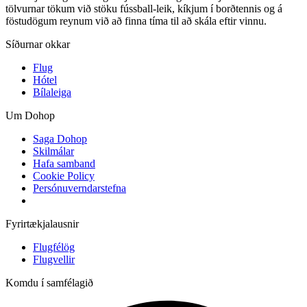
tölvurnar tökum við stöku fússball-leik, kíkjum í borðtennis og á
föstudögum reynum við að finna tíma til að skála eftir vinnu.
Síðurnar okkar
Flug
Hótel
Bílaleiga
Um Dohop
Saga Dohop
Skilmálar
Hafa samband
Cookie Policy
Persónuverndarstefna
Fyrirtækjalausnir
Flugfélög
Flugvellir
Komdu í samfélagið