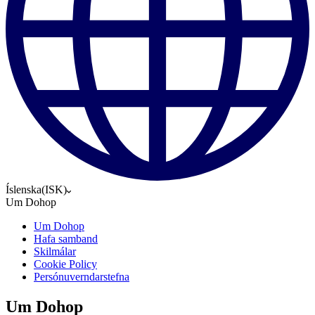
Íslenska
(
ISK
)
Um Dohop
Um Dohop
Hafa samband
Skilmálar
Cookie Policy
Persónuverndarstefna
Um Dohop