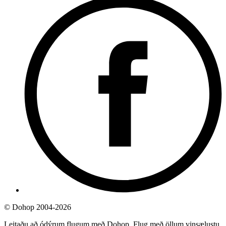
©
Dohop 2004-2026
Leitaðu að ódýrum flugum með Dohop. Flug með öllum vinsælustu