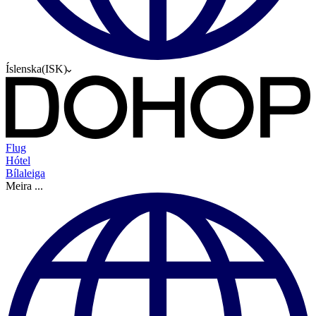
Íslenska
(
ISK
)
Flug
Hótel
Bílaleiga
Meira
...