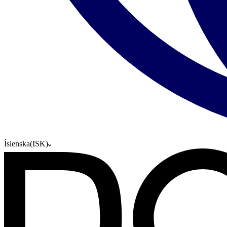
Íslenska
(
ISK
)