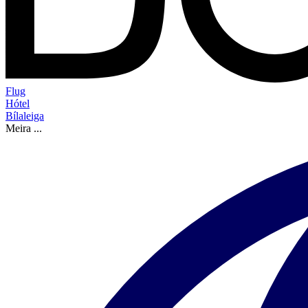
Flug
Hótel
Bílaleiga
Meira
...