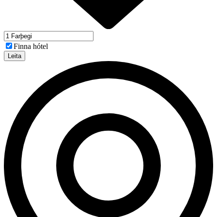
Finna hótel
Leita