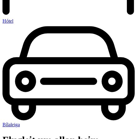
Hótel
Bílaleiga