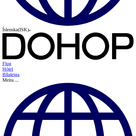
Íslenska
(
ISK
)
Flug
Hótel
Bílaleiga
Meira
...