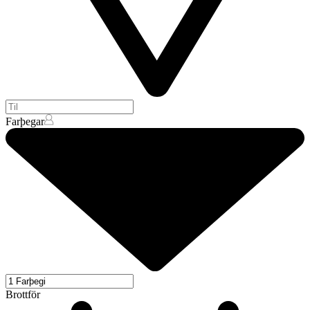
Farþegar
Brottför