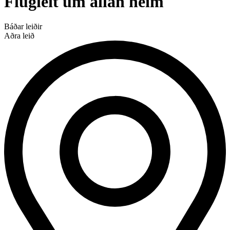
Flugleit um allan heim
Báðar leiðir
Aðra leið